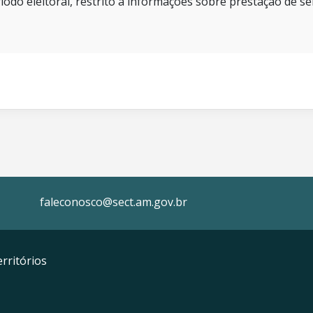
íodo eleitoral, restrito a informações sobre prestação de se
faleconosco@sect.am.gov.br
rritórios