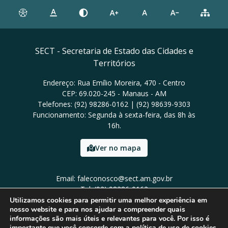
SECT - Secretaria de Estado das Cidades e
Territórios
Endereço: Rua Emílio Moreira, 470 - Centro
CEP: 69.020-245 - Manaus - AM
Telefones: (92) 98286-0162 | (92) 98639-9303
Funcionamento: Segunda à sexta-feira, das 8h às
16h.
Ver no mapa
Email: faleconosco@sect.am.gov.br
Tel: (92) 98286-0162
Utilizamos cookies para permitir uma melhor experiência em
nosso website e para nos ajudar a compreender quais
informações são mais úteis e relevantes para você. Por isso é
importante que você concorde com a política de uso de cookies