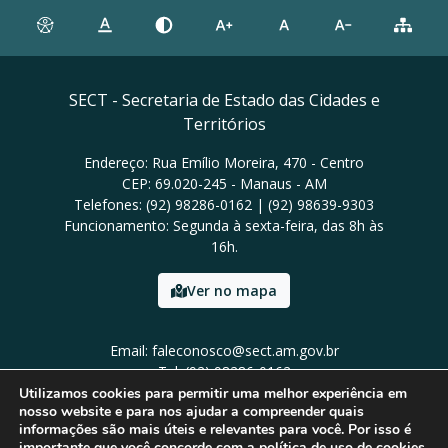
SECT - Secretaria de Estado das Cidades e
Territórios
Endereço: Rua Emílio Moreira, 470 - Centro
CEP: 69.020-245 - Manaus - AM
Telefones: (92) 98286-0162 | (92) 98639-9303
Funcionamento: Segunda à sexta-feira, das 8h às
16h.
Ver no mapa
Email: faleconosco@sect.am.gov.br
Tel: (92) 98286-0162
Utilizamos cookies para permitir uma melhor experiência em
nosso website e para nos ajudar a compreender quais
informações são mais úteis e relevantes para você. Por isso é
importante que você concorde com a política de uso de cookies