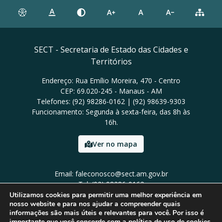
SECT - Secretaria de Estado das Cidades e
Territórios
Endereço: Rua Emílio Moreira, 470 - Centro
CEP: 69.020-245 - Manaus - AM
Telefones: (92) 98286-0162 | (92) 98639-9303
Funcionamento: Segunda à sexta-feira, das 8h às
16h.
Ver no mapa
Email: faleconosco@sect.am.gov.br
Tel: (92) 98286-0162
Utilizamos cookies para permitir uma melhor experiência em
nosso website e para nos ajudar a compreender quais
informações são mais úteis e relevantes para você. Por isso é
importante que você concorde com a política de uso de cookies